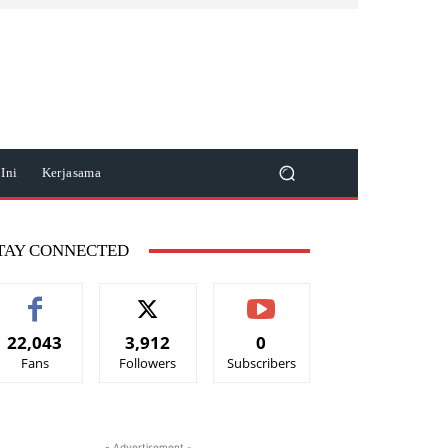
Ini
Kerjasama
TAY CONNECTED
22,043
3,912
0
Fans
Followers
Subscribers
- Advertisement -