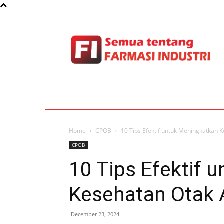
Daftar Isi Semua Artikel
QA
QC
Produksi
Home
CPOB
10 Tips Efektif untuk Meningkatkan 
CPOB
10 Tips Efektif 
Kesehatan Otak
December 23, 2024