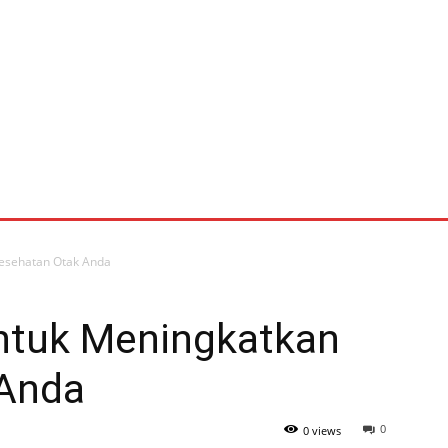
DOWNLOAD CPOB 2018, FARMAKOPE INDONESIA VI
Tentang Blog 
Kesehatan Otak Anda
untuk Meningkatkan
 Anda
0
0 views