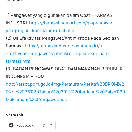
1) Pengawet yang digunakan dalam Obat – FARMASI
INDUSTRI.
https://farmasiindustri.com/qa/pengawet-
yang-digunakan-dalam-obat.html.
(2) Uji Efektivitas Pengawet/Antimikroba Pada Sediaan
Farmasi.
https://farmasiindustri.com/industri/uji-
efektivitas-pengawet-antimikroba-pada-sediaan-
farmasi.html.
(3) BADAN PENGAWAS OBAT DAN MAKANAN REPUBLIK
INDONESIA – POM.
http://asrot.pom.go.id/img/Peraturan/PerKa%20BPOM%2
0No.%2036%20Tahun%202013%20tentang%20Batas%20
Maksimum%20Pengawet.pdf.
Share this:
Facebook
X