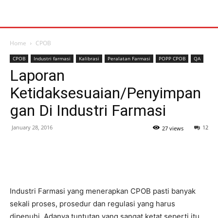
Home
CPOB
CPOB
Industri farmasi
Kalibrasi
Peralatan Farmasi
POPP CPOB
QA
Laporan
Ketidaksesuaian/Penyimpan
gan Di Industri Farmasi
January 28, 2016
12
27 views
Industri Farmasi yang menerapkan CPOB pasti banyak
sekali proses, prosedur dan regulasi yang harus
dipenuhi. Adanya tuntutan yang sangat ketat seperti itu