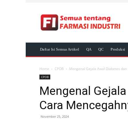
Daftar Isi Semua Artikel
QA
QC
Produksi
Home
CPOB
Mengenal Gejala Awal Diabetes dan
CPOB
Mengenal Gejala
Cara Mencegahny
November 25, 2024