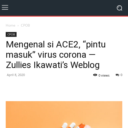
Home
CPOB
CPOB
Mengenal si ACE2, “pintu
masuk” virus corona —
Zullies Ikawati’s Weblog
April 8, 2020
0
0 views