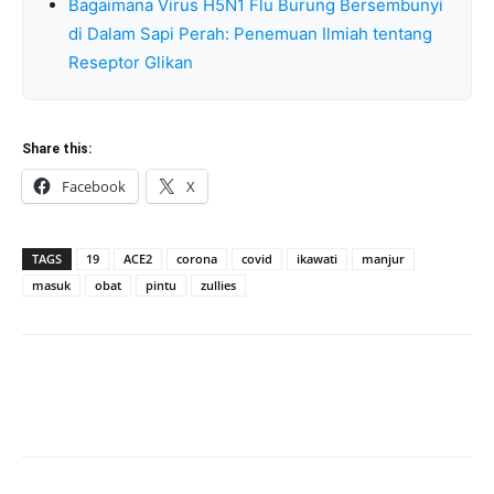
Bagaimana Virus H5N1 Flu Burung Bersembunyi
di Dalam Sapi Perah: Penemuan Ilmiah tentang
Reseptor Glikan
Share this:
Facebook
X
TAGS
19
ACE2
corona
covid
ikawati
manjur
masuk
obat
pintu
zullies