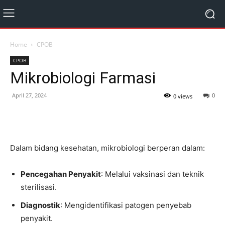
Home
CPOB
CPOB
Mikrobiologi Farmasi
April 27, 2024
0
0 views
Dalam bidang kesehatan, mikrobiologi berperan dalam:
Pencegahan Penyakit
: Melalui vaksinasi dan teknik
sterilisasi.
Diagnostik
: Mengidentifikasi patogen penyebab
penyakit.