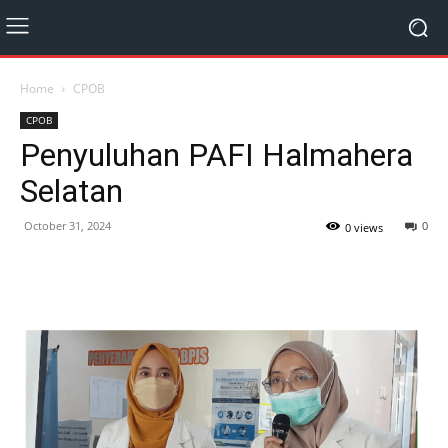
Home
CPOB
CPOB
Penyuluhan PAFI Halmahera
Selatan
October 31, 2024
0
0 views