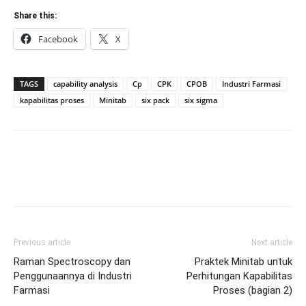
Share this:
Facebook
X
TAGS
capability analysis
Cp
CPK
CPOB
Industri Farmasi
kapabilitas proses
Minitab
six pack
six sigma
Previous article
Next article
Raman Spectroscopy dan
Praktek Minitab untuk
Penggunaannya di Industri
Perhitungan Kapabilitas
Farmasi
Proses (bagian 2)