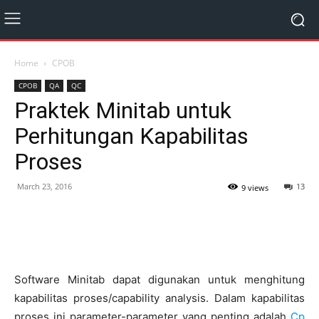
Home
CPOB
CPOB
QA
QC
Praktek Minitab untuk
Perhitungan Kapabilitas
Proses
March 23, 2016
13
9 views
Software Minitab dapat digunakan untuk menghitung
kapabilitas proses/capability analysis. Dalam kapabilitas
proses ini parameter-parameter yang penting adalah
Cp