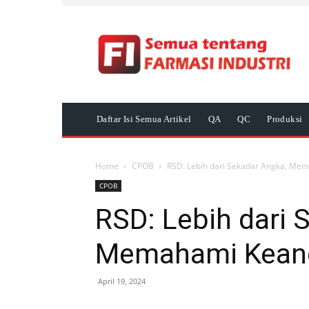
Daftar Isi Semua Artikel
QA
QC
Produksi
Home
CPOB
RSD: Lebih dari Sekadar Angka, Me
CPOB
RSD: Lebih dari 
Memahami Keand
April 19, 2024