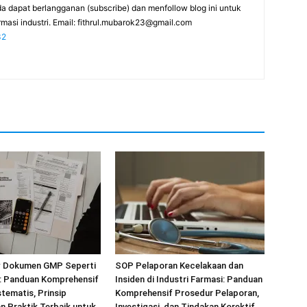
da dapat berlangganan (subscribe) dan menfollow blog ini untuk
masi industri. Email:
fithrul.mubarok23@gmail.com
32
w Dokumen GMP Seperti
SOP Pelaporan Kecelakaan dan
l: Panduan Komprehensif
Insiden di Industri Farmasi: Panduan
stematis, Prinsip
Komprehensif Prosedur Pelaporan,
 Praktik Terbaik untuk
Investigasi, dan Tindakan Korektif