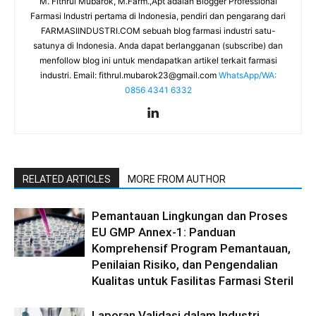
M. Fithrul Mubarok, M.Farm.,Apt adalah Blogger Professional
Farmasi Industri pertama di Indonesia, pendiri dan pengarang dari
FARMASIINDUSTRI.COM sebuah blog farmasi industri satu-
satunya di Indonesia. Anda dapat berlangganan (subscribe) dan
menfollow blog ini untuk mendapatkan artikel terkait farmasi
industri. Email:
fithrul.mubarok23@gmail.com
WhatsApp/WA:
0856 4341 6332
RELATED ARTICLES
MORE FROM AUTHOR
Pemantauan Lingkungan dan Proses
EU GMP Annex-1: Panduan
Komprehensif Program Pemantauan,
Penilaian Risiko, dan Pengendalian
Kualitas untuk Fasilitas Farmasi Steril
Laporan Validasi dalam Industri