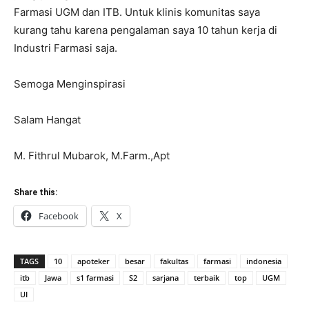
Farmasi UGM dan ITB. Untuk klinis komunitas saya
kurang tahu karena pengalaman saya 10 tahun kerja di
Industri Farmasi saja.
Semoga Menginspirasi
Salam Hangat
M. Fithrul Mubarok, M.Farm.,Apt
Share this:
Facebook
X
TAGS
10
apoteker
besar
fakultas
farmasi
indonesia
itb
Jawa
s1 farmasi
S2
sarjana
terbaik
top
UGM
UI