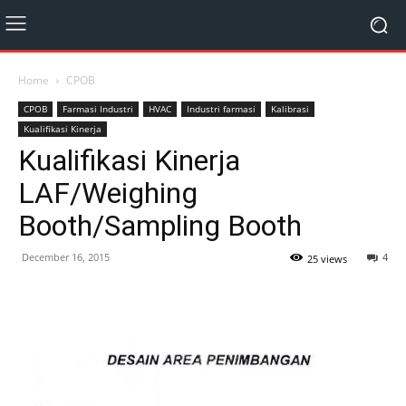
Home
CPOB
CPOB
Farmasi Industri
HVAC
Industri farmasi
Kalibrasi
Kualifikasi Kinerja
Kualifikasi Kinerja
LAF/Weighing
Booth/Sampling Booth
December 16, 2015
4
25 views