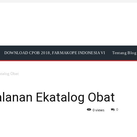
DOWNLOAD CPOB 2018, FARMAKOPE INDONESIA VI
Tentang Blog 
atalog Obat
alanan Ekatalog Obat
0
0 views