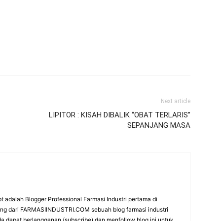
Next article
LIPITOR : KISAH DIBALIK “OBAT TERLARIS”
SEPANJANG MASA
t adalah Blogger Professional Farmasi Industri pertama di
rang dari FARMASIINDUSTRI.COM sebuah blog farmasi industri
da dapat berlangganan (subscribe) dan menfollow blog ini untuk