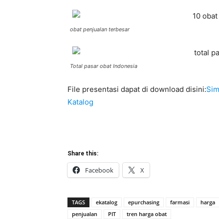
obat penjualan terbesar
Total pasar obat Indonesia
File presentasi dapat di download disini:
Sim
Katalog
Share this:
Facebook
X
TAGS
ekatalog
epurchasing
farmasi
harga
penjualan
PIT
tren harga obat