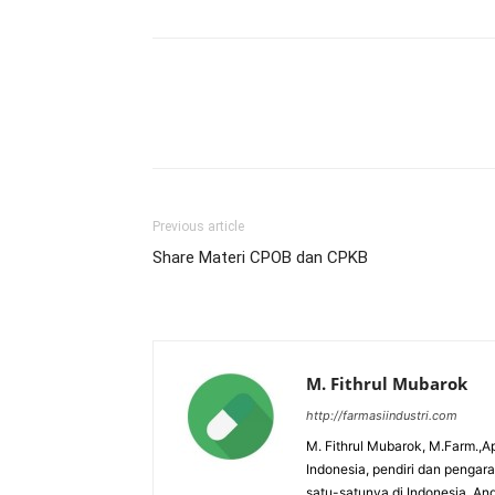
Previous article
Share Materi CPOB dan CPKB
M. Fithrul Mubarok
http://farmasiindustri.com
M. Fithrul Mubarok, M.Farm.,Ap
Indonesia, pendiri dan penga
satu-satunya di Indonesia. An