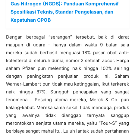
Gas Nitrogen (NGDS): Panduan Komprehensif
Spesifikasi Teknis, Standar Pengelasan, dan
Kepatuhan CPOB
Dengan berbagai “serangan” tersebut, baik di darat
maupun di udara – hanya dalam waktu 9 bulan saja
mereka sudah berhasil menguasi 18% pasar obat anti-
kolesterol di seluruh dunia, nomor 2 setelah Zocor. Harga
saham Pfizer pun melenting naik hingga 102% seiring
dengan peningkatan penjualan produk ini. Saham
Warner-Lambert pun tidak mau ketinggalan, ikut terkerek
naik hingga 87%. Sungguh pencapaian yang sangat
fenomenal… Pesaing utama mereka, Merck & Co. pun
kalang-kabut. Mereka sama sekali tidak menduga, produk
yang awalnya tidak dianggap ternyata sanggup
merontokkan senjata utama mereka, yaitu “Four-S” yang
berbiaya sangat mahal itu. Luluh lantak sudah pertahanan