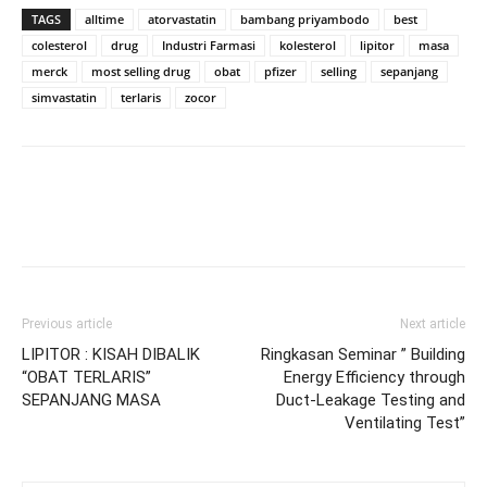
TAGS
alltime
atorvastatin
bambang priyambodo
best
colesterol
drug
Industri Farmasi
kolesterol
lipitor
masa
merck
most selling drug
obat
pfizer
selling
sepanjang
simvastatin
terlaris
zocor
Previous article
Next article
LIPITOR : KISAH DIBALIK
Ringkasan Seminar ” Building
“OBAT TERLARIS”
Energy Efficiency through
SEPANJANG MASA
Duct-Leakage Testing and
Ventilating Test”