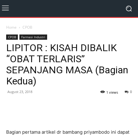
Home
CPOB
CPOB
Farmasi Industri
LIPITOR : KISAH DIBALIK
“OBAT TERLARIS”
SEPANJANG MASA (Bagian
Kedua)
August 23, 2018
0
1 views
Bagian pertama artikel dr bambang priyambodo ini dapat