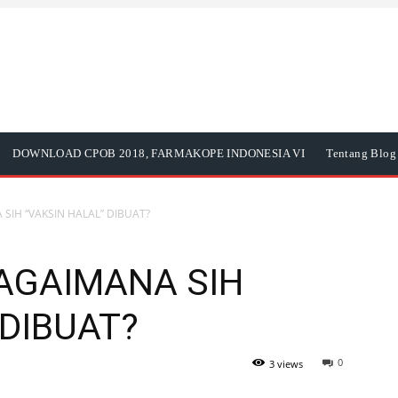
DOWNLOAD CPOB 2018, FARMAKOPE INDONESIA VI
Tentang Blog 
 SIH “VAKSIN HALAL” DIBUAT?
BAGAIMANA SIH
 DIBUAT?
0
3 views