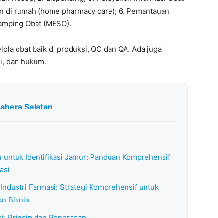
ian di rumah (home pharmacy care); 6. Pemantauan
Samping Obat (MESO).
lola obat baik di produksi, QC dan QA. Ada juga
si, dan hukum.
ahera Selatan
 untuk Identifikasi Jamur: Panduan Komprehensif
asi
Industri Farmasi: Strategi Komprehensif untuk
an Bisnis
si: Prinsip dan Penerapan