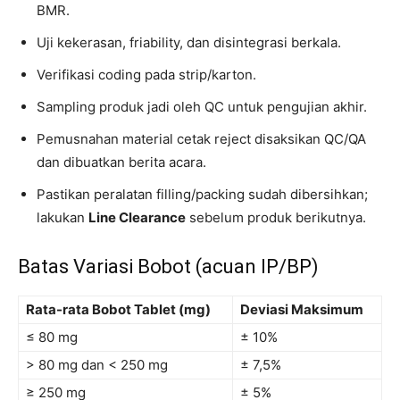
BMR.
Uji kekerasan, friability, dan disintegrasi berkala.
Verifikasi coding pada strip/karton.
Sampling produk jadi oleh QC untuk pengujian akhir.
Pemusnahan material cetak reject disaksikan QC/QA
dan dibuatkan berita acara.
Pastikan peralatan filling/packing sudah dibersihkan;
lakukan
Line Clearance
sebelum produk berikutnya.
Batas Variasi Bobot (acuan IP/BP)
Rata-rata Bobot Tablet (mg)
Deviasi Maksimum
≤ 80 mg
± 10%
> 80 mg dan < 250 mg
± 7,5%
≥ 250 mg
± 5%