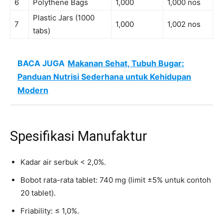
6
Polythene Bags
1,000
1,000 nos
Plastic Jars (1000
7
1,000
1,002 nos
tabs)
BACA JUGA
Makanan Sehat, Tubuh Bugar:
Panduan Nutrisi Sederhana untuk Kehidupan
Modern
Spesifikasi Manufaktur
Kadar air serbuk < 2,0%.
Bobot rata-rata tablet: 740 mg (limit ±5% untuk contoh
20 tablet).
Friability: ≤ 1,0%.