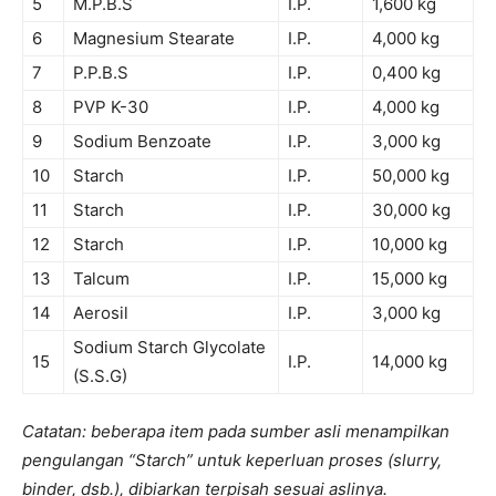
5
M.P.B.S
I.P.
1,600 kg
6
Magnesium Stearate
I.P.
4,000 kg
7
P.P.B.S
I.P.
0,400 kg
8
PVP K-30
I.P.
4,000 kg
9
Sodium Benzoate
I.P.
3,000 kg
10
Starch
I.P.
50,000 kg
11
Starch
I.P.
30,000 kg
12
Starch
I.P.
10,000 kg
13
Talcum
I.P.
15,000 kg
14
Aerosil
I.P.
3,000 kg
Sodium Starch Glycolate
15
I.P.
14,000 kg
(S.S.G)
Catatan: beberapa item pada sumber asli menampilkan
pengulangan “Starch” untuk keperluan proses (slurry,
binder, dsb.), dibiarkan terpisah sesuai aslinya.