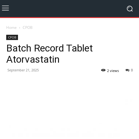
Home
CPOB
CPOB
Batch Record Tablet
Atorvastatin
September 21, 2025
0
2 views