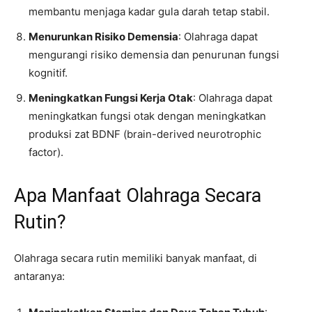
membantu menjaga kadar gula darah tetap stabil.
Menurunkan Risiko Demensia
: Olahraga dapat
mengurangi risiko demensia dan penurunan fungsi
kognitif.
Meningkatkan Fungsi Kerja Otak
: Olahraga dapat
meningkatkan fungsi otak dengan meningkatkan
produksi zat BDNF (brain-derived neurotrophic
factor).
Apa Manfaat Olahraga Secara
Rutin?
Olahraga secara rutin memiliki banyak manfaat, di
antaranya: