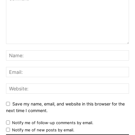
Save my name, email, and website in this browser for the
next time I comment.
Notify me of follow-up comments by email.
Notify me of new posts by email.