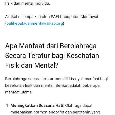
fisik dan mental individu.
Artikel disampaikan oleh PAFI Kabupaten Mentawai
(
pafikepulauanmentawaikab.org
)
Apa Manfaat dari Berolahraga
Secara Teratur bagi Kesehatan
Fisik dan Mental?
Berolahraga secara teratur memiliki banyak manfaat bagi
kesehatan fisik dan mental. Berikut adalah beberapa
manfaat utama:
Meningkatkan Suasana Hati
: Olahraga dapat
melepaskan hormon endorfin dan serotonin yang