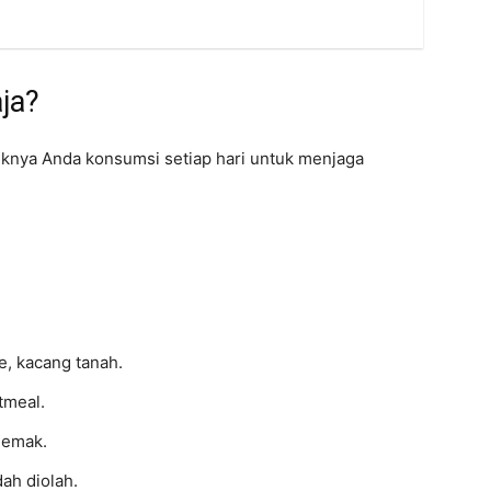
ja?
iknya Anda konsumsi setiap hari untuk menjaga
e, kacang tanah.
tmeal.
lemak.
ah diolah.