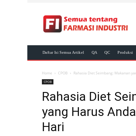
Daftar Isi Semua Artikel
QA
QC
Produksi
Home
CPOB
Rahasia Diet Seimbang: Makanan ya
CPOB
Rahasia Diet Se
yang Harus Anda
Hari