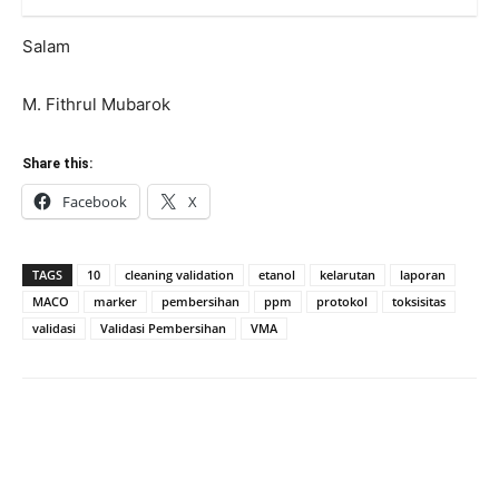
Salam
M. Fithrul Mubarok
Share this:
Facebook
X
TAGS
10
cleaning validation
etanol
kelarutan
laporan
MACO
marker
pembersihan
ppm
protokol
toksisitas
validasi
Validasi Pembersihan
VMA