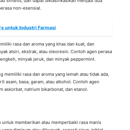
u sintetis, dan dapat diklasifikasikan menjadi dua
perasa non-esensial.
s untuk Industri Farmasi
miliki rasa dan aroma yang khas dan kuat, dan
yak atsiri, ekstrak, atau oleoresin. Contoh agen perasa
cengkeh, minyak jeruk, dan minyak peppermint.
 memiliki rasa dan aroma yang lemah atau tidak ada,
rti asam, basa, garam, atau alkohol. Contoh agen
m askorbat, natrium bikarbonat, dan etanol.
n untuk memberikan atau memperbaiki rasa manis
yang diminum atau dikunyah, seperti sirup, tablet,