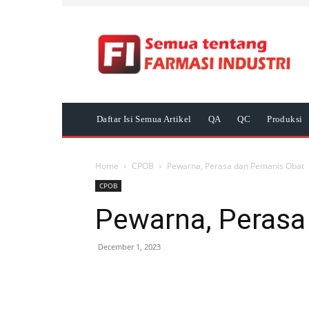
Daftar Isi Semua Artikel
QA
QC
Produksi
Home
CPOB
Pewarna, Perasa dan Pemanis Obat
CPOB
Pewarna, Perasa
December 1, 2023