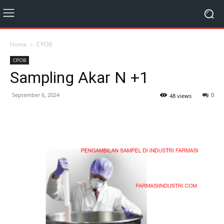
Home
CPOB
CPOB
Sampling Akar N +1
September 6, 2024
0
48 views