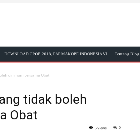
DOWNLOAD CPOB 2018, FARMAKOPE INDONESIA VI
Tentang Blog 
 boleh diminum bersama Obat
ang tidak boleh
a Obat
0
5 views