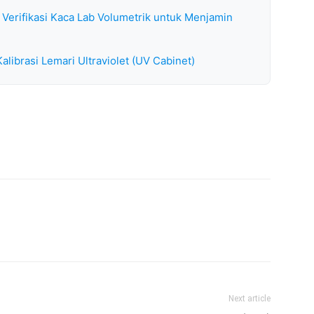
 Verifikasi Kaca Lab Volumetrik untuk Menjamin
librasi Lemari Ultraviolet (UV Cabinet)
Next article