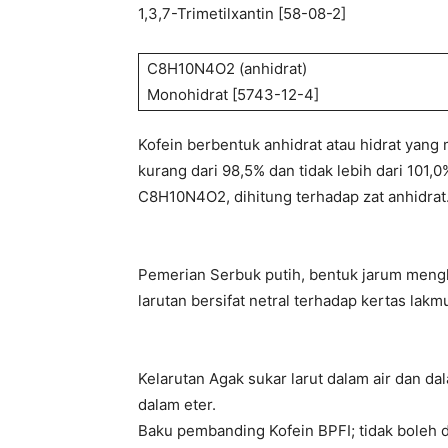
1,3,7-Trimetilxantin [58-08-2]
C8H10N4O2 (anhidrat)
Monohidrat [5743-12-4]
Kofein berbentuk anhidrat atau hidrat yan
kurang dari 98,5% dan tidak lebih dari 101,0
C8H10N4O2, dihitung terhadap zat anhidrat
Pemerian Serbuk putih, bentuk jarum mengki
larutan bersifat netral terhadap kertas la
Kelarutan Agak sukar larut dalam air dan da
dalam eter.
Baku pembanding Kofein BPFI; tidak boleh d