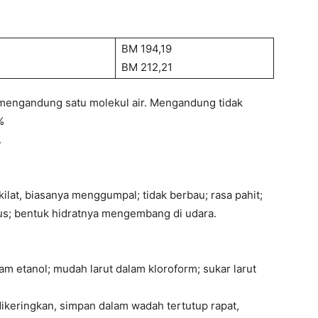
BM 194,19
BM 212,21
g mengandung satu molekul air. Mengandung tidak
%
.
lat, biasanya menggumpal; tidak berbau; rasa pahit;
kmus; bentuk hidratnya mengembang di udara.
lam etanol; mudah larut dalam kloroform; sukar larut
ikeringkan, simpan dalam wadah tertutup rapat,