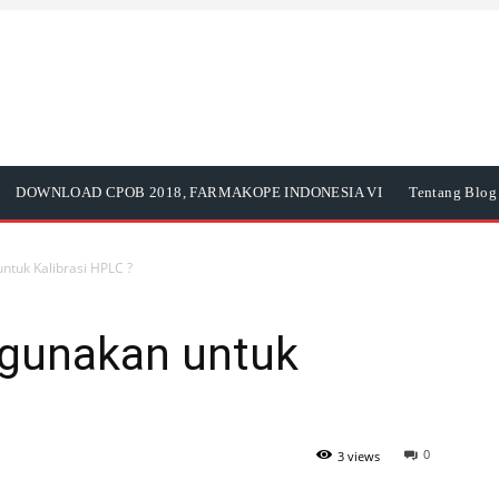
DOWNLOAD CPOB 2018, FARMAKOPE INDONESIA VI
Tentang Blog 
ntuk Kalibrasi HPLC ?
igunakan untuk
0
3 views