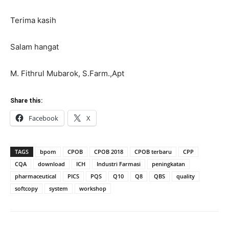
Terima kasih
Salam hangat
M. Fithrul Mubarok, S.Farm.,Apt
Share this:
Facebook
X
TAGS
bpom
CPOB
CPOB 2018
CPOB terbaru
CPP
CQA
download
ICH
Industri Farmasi
peningkatan
pharmaceutical
PICS
PQS
Q10
Q8
QBS
quality
softcopy
system
workshop