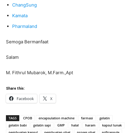
ChangSung
Kamata
Pharmaland
Semoga Bermanfaat
Salam
M. Fithrul Mubarok, M.Farm.,Apt
Share this:
Facebook
X
TAGS
CPOB
encapsulation machine
farmasi
gelatin
gelatin babi
gelatin sapi
GMP
halal
haram
kapsul lunak
pembuatan kapsul
pembuatan obat
proses obat
softcapsule