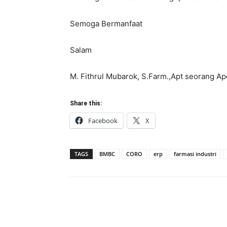
Semoga Bermanfaat
Salam
M. Fithrul Mubarok, S.Farm.,Apt seorang A
Share this:
Facebook
X
TAGS
BMBC
CORO
erp
farmasi industri