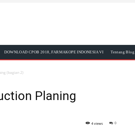
DOWNLOAD CPOB 2018, FARMAKOPE INDONESIA VI
Tentang Blog 
ing (bagian 2)
ction Planing
0
4 views