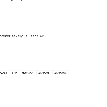
poteker sekaligus user SAP
QA33
SAP
user SAP
ZRPP006
ZRPPOO8