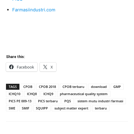
Farmasiindustri.com
Share this:
Facebook
X
TAGS
CPOB
CPOB 2018
CPOB terbaru
download
GMP
ICHQ10
ICHQ8
ICHQ9
pharmaceutical quality system
PICS PE 009-13
PICS terbaru
PQS
sistem mutu industri farmasi
SME
SMIF
SQUIPP
subject matter expert
terbaru