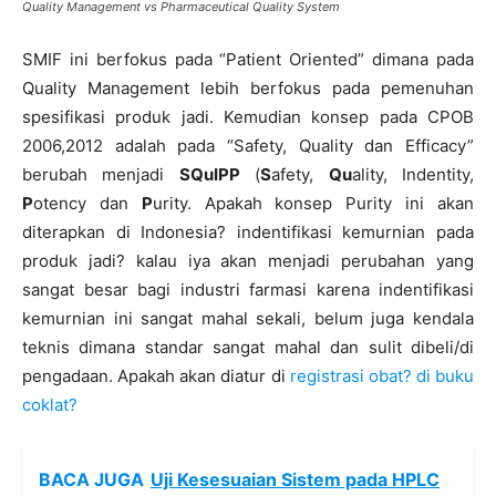
Quality Management vs Pharmaceutical Quality System
SMIF ini berfokus pada “Patient Oriented” dimana pada
Quality Management lebih berfokus pada pemenuhan
spesifikasi produk jadi. Kemudian konsep pada CPOB
2006,2012 adalah pada “Safety, Quality dan Efficacy”
berubah menjadi
SQuIPP
(
S
afety,
Qu
ality, Indentity,
P
otency dan
P
urity. Apakah konsep Purity ini akan
diterapkan di Indonesia? indentifikasi kemurnian pada
produk jadi? kalau iya akan menjadi perubahan yang
sangat besar bagi industri farmasi karena indentifikasi
kemurnian ini sangat mahal sekali, belum juga kendala
teknis dimana standar sangat mahal dan sulit dibeli/di
pengadaan. Apakah akan diatur di
registrasi obat? di buku
coklat?
BACA JUGA
Uji Kesesuaian Sistem pada HPLC