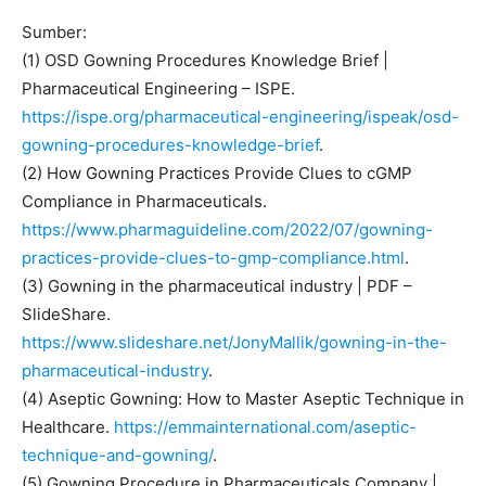
Sumber:
(1) OSD Gowning Procedures Knowledge Brief |
Pharmaceutical Engineering – ISPE.
https://ispe.org/pharmaceutical-engineering/ispeak/osd-
gowning-procedures-knowledge-brief
.
(2) How Gowning Practices Provide Clues to cGMP
Compliance in Pharmaceuticals.
https://www.pharmaguideline.com/2022/07/gowning-
practices-provide-clues-to-gmp-compliance.html
.
(3) Gowning in the pharmaceutical industry | PDF –
SlideShare.
https://www.slideshare.net/JonyMallik/gowning-in-the-
pharmaceutical-industry
.
(4) Aseptic Gowning: How to Master Aseptic Technique in
Healthcare.
https://emmainternational.com/aseptic-
technique-and-gowning/
.
(5) Gowning Procedure in Pharmaceuticals Company |