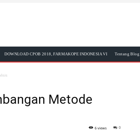
DOWNLOAD CPOB 2018, FARMAKOPE INDONESIA VI
Tentang Blog 
isis
mbangan Metode
0
6 views