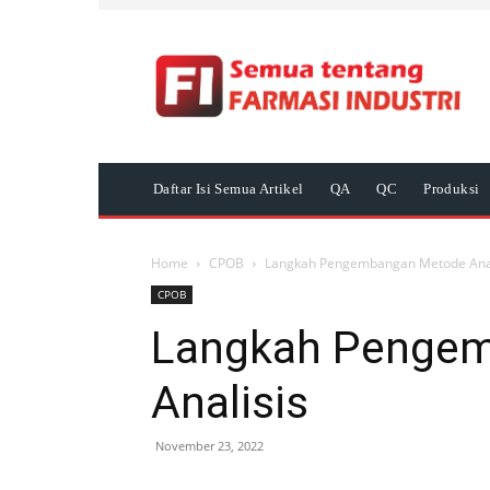
Daftar Isi Semua Artikel
QA
QC
Produksi
Home
CPOB
Langkah Pengembangan Metode Anal
CPOB
Langkah Penge
Analisis
November 23, 2022