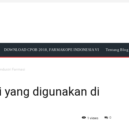
DOWNLOAD CPOB 2018, FARMAKOPE INDONESIA VI
Tentang Blog 
ndustri Farmasi
 yang digunakan di
0
1 views