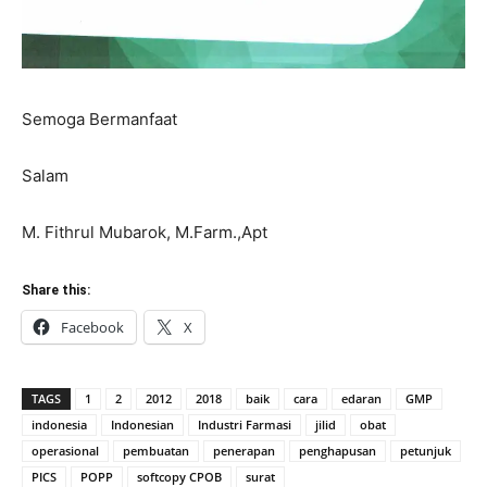
Semoga Bermanfaat
Salam
M. Fithrul Mubarok, M.Farm.,Apt
Share this:
Facebook
X
TAGS
1
2
2012
2018
baik
cara
edaran
GMP
indonesia
Indonesian
Industri Farmasi
jilid
obat
operasional
pembuatan
penerapan
penghapusan
petunjuk
PICS
POPP
softcopy CPOB
surat