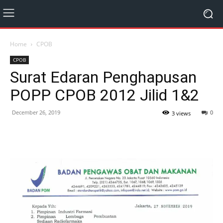
Home
CPOB
CPOB
Surat Edaran Penghapusan
POPP CPOB 2012 Jilid 1&2
December 26, 2019
0
3 views