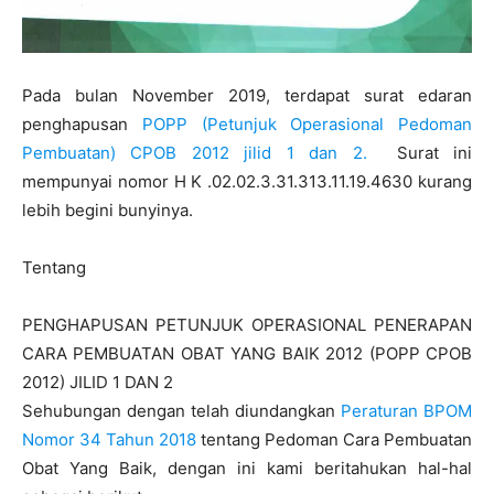
Pada bulan November 2019, terdapat surat edaran
penghapusan
POPP (Petunjuk Operasional Pedoman
Pembuatan) CPOB 2012 jilid 1 dan 2.
Surat ini
mempunyai nomor
H K
.
02.02
.
3.31
.
313.11
.
19.4630
kurang
lebih begini bunyinya.
Tentang
PENGHAPUSAN
PETUNJUK
OPERASIONAL PENERAPAN
CARA PEMBUATAN OBAT YANG BAIK 2012
(
POPP
CPOB
2012)
JILID 1
DAN
2
Sehubungan
dengan telah
diundangkan
Peraturan BPOM
Nomor 34 Tahun 2018
tentang Pedoman
Cara
Pembuatan
Obat
Yang
Baik
, dengan ini kami beritahukan hal-hal