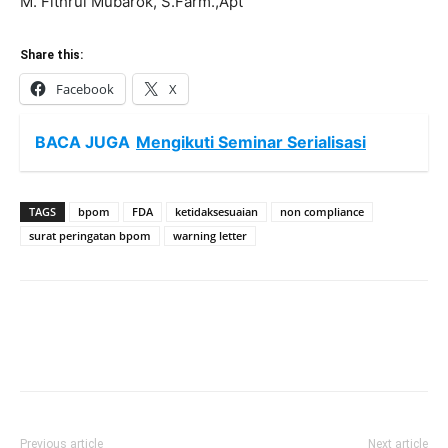
M. Fithrul Mubarok, S.Farm.,Apt
Share this:
Facebook
X
BACA JUGA
Mengikuti Seminar Serialisasi
TAGS
bpom
FDA
ketidaksesuaian
non compliance
surat peringatan bpom
warning letter
Previous article
Next article