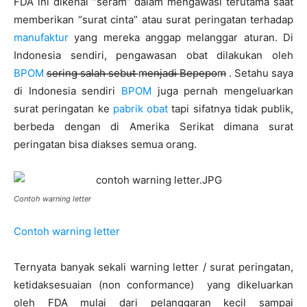
FDA ini dikenal “seram” dalam mengawasi terutama saat
memberikan “surat cinta” atau surat peringatan terhadap
manufaktur
yang mereka anggap melanggar aturan. Di
Indonesia sendiri, pengawasan obat dilakukan oleh
BPOM
s̶e̶r̶i̶n̶g̶ ̶s̶a̶l̶a̶h̶ ̶s̶e̶b̶u̶t̶ ̶m̶e̶n̶j̶a̶d̶i̶ ̶B̶e̶p̶e̶p̶o̶m̶ . Setahu saya
di Indonesia sendiri
BPOM
juga pernah mengeluarkan
surat peringatan ke
pabrik obat
tapi sifatnya tidak publik,
berbeda dengan di Amerika Serikat dimana surat
peringatan bisa diakses semua orang.
Contoh warning letter
Contoh warning letter
Ternyata banyak sekali warning letter / surat peringatan,
ketidaksesuaian (non conformance) yang dikeluarkan
oleh FDA mulai dari pelanggaran kecil sampai