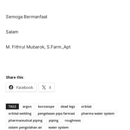
Semoga Bermanfaat
Salam
M. Fithrul Mubarok, S.Farm.,Apt
Share this:
Facebook
X
TAGS
argon
boroscope
dead legs
orbital
orbital welding
pengelasan pipa farmasi
pharma water system
pharmaceutical piping
piping
roughness
sistem pengolahan air
water system