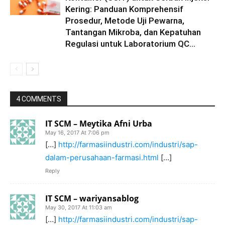
Kering: Panduan Komprehensif
Prosedur, Metode Uji Pewarna,
Tantangan Mikroba, dan Kepatuhan
Regulasi untuk Laboratorium QC...
4 COMMENTS
IT SCM – Meytika Afni Urba
May 16, 2017 At 7:06 pm
[…]
http://farmasiindustri.com/industri/sap-
dalam-perusahaan-farmasi.html
[…]
Reply
IT SCM – wariyansablog
May 30, 2017 At 11:03 am
[…]
http://farmasiindustri.com/industri/sap-