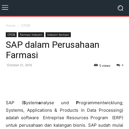
Home
CPOB
CPOB
Farmasi Industri
Industri farmasi
SAP dalam Perusahaan
Farmasi
October 21, 2016
4
5 views
SAP (
S
ystem
a
nalyse und
P
rogrammentwicklung;
Systems, Applications & Products in Data Processing)
adalah software Entreprise Resources Program (ERP)
untuk perusahaan dan kalangan bisnis. SAP sudah mulai