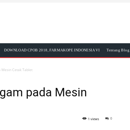
DOWNLOAD CPOB 2018, FARMAKOPE INDONESIA VI
Tentang Blog 
 Mesin Cetak Tablet
ogam pada Mesin
0
1 views