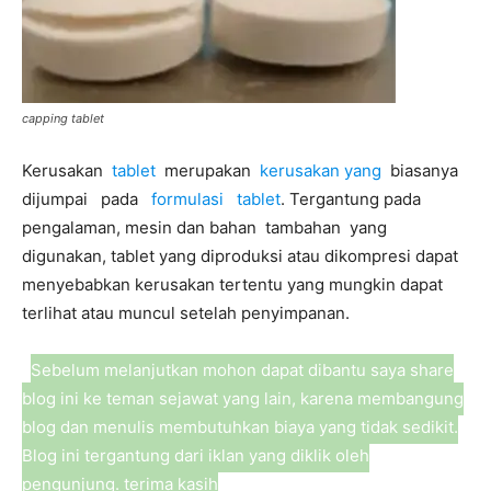
capping tablet
Kerusakan
tablet
merupakan
kerusakan yang
biasanya
dijumpai pada
formulasi tablet
. Tergantung pada
pengalaman, mesin dan bahan tambahan yang
digunakan, tablet yang diproduksi atau dikompresi dapat
menyebabkan kerusakan tertentu yang mungkin dapat
terlihat atau muncul setelah penyimpanan.
Sebelum melanjutkan mohon dapat dibantu saya share
blog ini ke teman sejawat yang lain, karena membangung
blog dan menulis membutuhkan biaya yang tidak sedikit.
Blog ini tergantung dari iklan yang diklik oleh
pengunjung. terima kasih