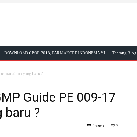
DOWNLOAD CPOB 2018, FARMAKOPE INDONESIA VI
Tentang Blog 
terbaru! apa yang baru ?
GMP Guide PE 009-17
g baru ?
0
4 views