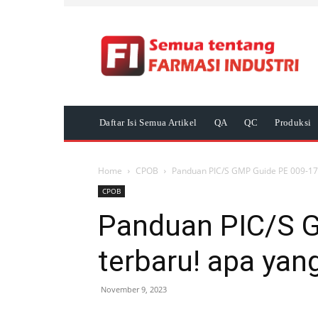
Daftar Isi Semua Artikel
QA
QC
Produksi
Home
CPOB
Panduan PIC/S GMP Guide PE 009-17 
CPOB
Panduan PIC/S 
terbaru! apa yan
November 9, 2023