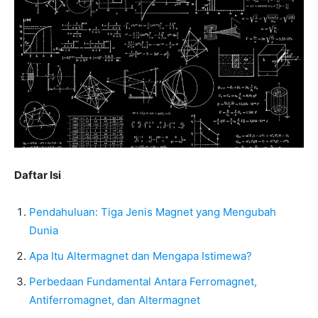
Daftar Isi
Pendahuluan: Tiga Jenis Magnet yang Mengubah
Dunia
Apa Itu Altermagnet dan Mengapa Istimewa?
Perbedaan Fundamental Antara Ferromagnet,
Antiferromagnet, dan Altermagnet