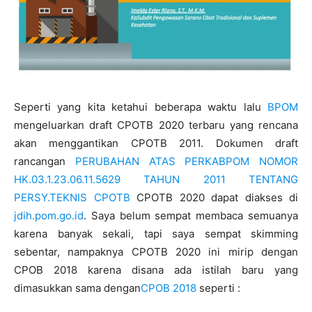
Seperti yang kita ketahui beberapa waktu lalu
BPOM
mengeluarkan draft CPOTB 2020 terbaru yang rencana
akan menggantikan CPOTB 2011. Dokumen draft
rancangan
PERUBAHAN ATAS PERKABPOM NOMOR
HK.03.1.23.06.11.5629 TAHUN 2011 TENTANG
PERSY.TEKNIS CPOTB
CPOTB 2020 dapat diakses di
jdih.pom.go.id
. Saya belum sempat membaca semuanya
karena banyak sekali, tapi saya sempat skimming
sebentar, nampaknya CPOTB 2020 ini mirip dengan
CPOB 2018 karena disana ada istilah baru yang
dimasukkan sama dengan
CPOB 2018
seperti :