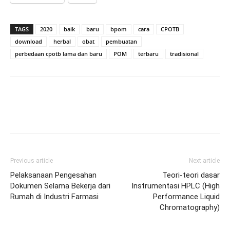
TAGS
2020
baik
baru
bpom
cara
CPOTB
download
herbal
obat
pembuatan
perbedaan cpotb lama dan baru
POM
terbaru
tradisional
Previous article
Next article
Pelaksanaan Pengesahan
Teori-teori dasar
Dokumen Selama Bekerja dari
Instrumentasi HPLC (High
Rumah di Industri Farmasi
Performance Liquid
Chromatography)