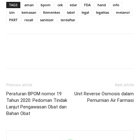
TAGS
aman
bpom
cek
edar
FDA
hand
info
izin
kemasan
Kemenkes
label
legal
legalitas
metanol
PKRT
recall
sanitizer
terdaftar
Previous article
Next article
Peraturan BPOM nomor 19
Unit Reverse Osmosis dalam
Tahun 2020: Pedoman Tindak
Pemurnian Air Farmasi
Lanjut Pengawasan Obat dan
Bahan Obat