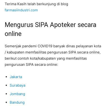
Terima Kasih telah berkunjung di blog
farmasiindustri.com
Mengurus SIPA Apoteker secara
online
Semenjak pandemi COVID19 banyak dinas pelayanan kota
/ kabupaten memfasilitas pengurusan SIPA secara online,
berikut contoh kota/kabupaten yang memfasilitas
pengurusan SIPA secara online:
Jakarta
Surabaya
Jombang
Bandung