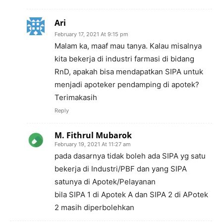
Ari
February 17, 2021 At 9:15 pm
Malam ka, maaf mau tanya. Kalau misalnya
kita bekerja di industri farmasi di bidang
RnD, apakah bisa mendapatkan SIPA untuk
menjadi apoteker pendamping di apotek?
Terimakasih
Reply
M. Fithrul Mubarok
February 19, 2021 At 11:27 am
pada dasarnya tidak boleh ada SIPA yg satu
bekerja di Industri/PBF dan yang SIPA
satunya di Apotek/Pelayanan
bila SIPA 1 di Apotek A dan SIPA 2 di APotek
2 masih diperbolehkan