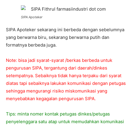
SIPA Apoteker
SIPA Apoteker sekarang ini berbeda dengan sebelumnya
yang berwarna biru, sekarang berwarna putih dan
formatnya berbeda juga.
Note: bisa jadi syarat-syarat /berkas berbeda untuk
pengurusan SIPA, tergantung dari daerah/dinkes
setempatnya. Sebaiknya tidak hanya terpaku dari syarat
diatas tapi sebaiknya lakukan komunikasi dengan petugas
sehingga mengurangi risiko miskomunikasi yang
menyebabkan kegagalan pengurusan SIPA.
Tips: minta nomer kontak petugas dinkes/petugas
penyelenggara satu atap untuk memudahkan komunikasi