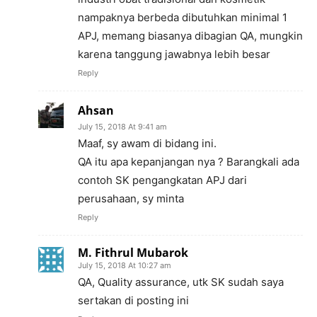
nampaknya berbeda dibutuhkan minimal 1
APJ, memang biasanya dibagian QA, mungkin
karena tanggung jawabnya lebih besar
Reply
Ahsan
July 15, 2018 At 9:41 am
Maaf, sy awam di bidang ini.
QA itu apa kepanjangan nya ? Barangkali ada
contoh SK pengangkatan APJ dari
perusahaan, sy minta
Reply
M. Fithrul Mubarok
July 15, 2018 At 10:27 am
QA, Quality assurance, utk SK sudah saya
sertakan di posting ini