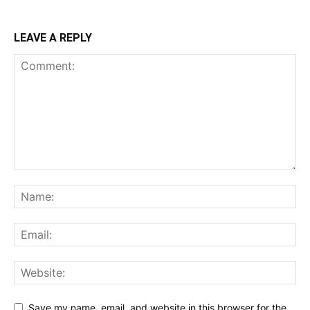
LEAVE A REPLY
Save my name, email, and website in this browser for the