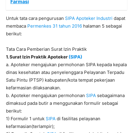
Farmasi
Untuk tata cara pengurusan
SIPA
Apoteker Industri
dapat
membaca
Permenkes 31 tahun 2016
halaman 5 sebagai
berikut:
Tata Cara Pemberian Surat Izin Praktik
1. Surat Izin Praktik Apoteker
(SIPA)
a. Apoteker mengajukan permohonan SIPA kepada kepala
dinas kesehatan atau penyelenggara Pelayanan Terpadu
Satu Pintu (PTSP) kabupaten/kota tempat pekerjaan
kefarmasian dilaksanakan.
b. Apoteker mengajukan permohonan
SIPA
sebagaimana
dimaksud pada butir a menggunakan formulir sebagai
berikut:
1) Formulir 1 untuk
SIPA
di fasilitas pelayanan
kefarmasian(terlampir);