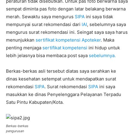
peraturan tidak disebutkan. Untuk pas foto berwarna saya
sempat diminta pas foto dengan latar belakang berwarna
merah. Sewaktu saya mengurus
SIPA
ini saya tidak
mempunyai surat rekomendasi dari
IAI
, sebelumnya saya
mengurus surat rekomendasi ini. Seingat saya saya harus
menunjukkan
sertifikat kompetensi Apoteker
. Maka
penting menjaga
sertifikat kompetensi
ini hidup untuk
lebih jelasnya bisa membaca post saya
sebelumnya.
Berkas-berkas asli tersebut diatas saya serahkan ke
dinas kesehatan setempat untuk mendapatkan surat
rekomendasi
SIPA
. Surat rekomendasi
SIPA
ini saya
masukkan ke dinas Penyelenggara Pelayanan Terpadu
Satu Pintu Kabupaten/Kota.
Berkas-berkas
pengurusan