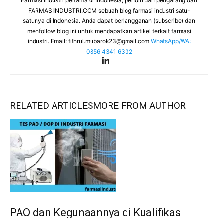
Farmasi Industri pertama di Indonesia, pendiri dan pengarang dari
FARMASIINDUSTRI.COM sebuah blog farmasi industri satu-
satunya di Indonesia. Anda dapat berlangganan (subscribe) dan
menfollow blog ini untuk mendapatkan artikel terkait farmasi
industri. Email:
fithrul.mubarok23@gmail.com
WhatsApp/WA:
0856 4341 6332
RELATED ARTICLES
MORE FROM AUTHOR
PAO dan Kegunaannya di Kualifikasi