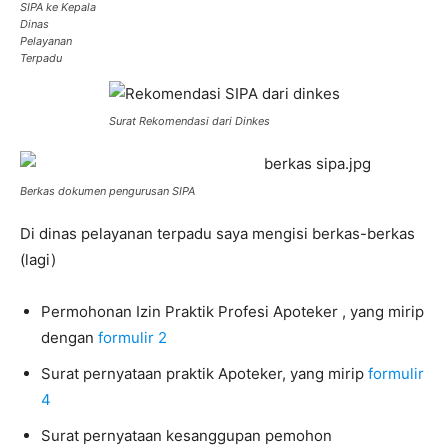
SIPA ke Kepala
Dinas
Pelayanan
Terpadu
Surat Rekomendasi dari Dinkes
Berkas dokumen pengurusan SIPA
Di dinas pelayanan terpadu saya mengisi berkas-berkas
(lagi)
Permohonan Izin Praktik Profesi Apoteker , yang mirip
dengan
formulir 2
Surat pernyataan praktik Apoteker, yang mirip
formulir
4
Surat pernyataan kesanggupan pemohon