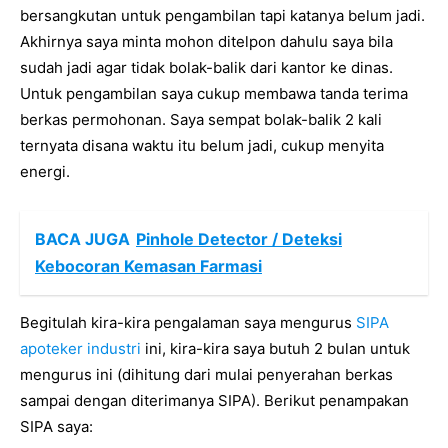
bersangkutan untuk pengambilan tapi katanya belum jadi.
Akhirnya saya minta mohon ditelpon dahulu saya bila
sudah jadi agar tidak bolak-balik dari kantor ke dinas.
Untuk pengambilan saya cukup membawa tanda terima
berkas permohonan. Saya sempat bolak-balik 2 kali
ternyata disana waktu itu belum jadi, cukup menyita
energi.
BACA JUGA
Pinhole Detector / Deteksi
Kebocoran Kemasan Farmasi
Begitulah kira-kira pengalaman saya mengurus
SIPA
apoteker industri
ini, kira-kira saya butuh 2 bulan untuk
mengurus ini (dihitung dari mulai penyerahan berkas
sampai dengan diterimanya SIPA). Berikut penampakan
SIPA saya: