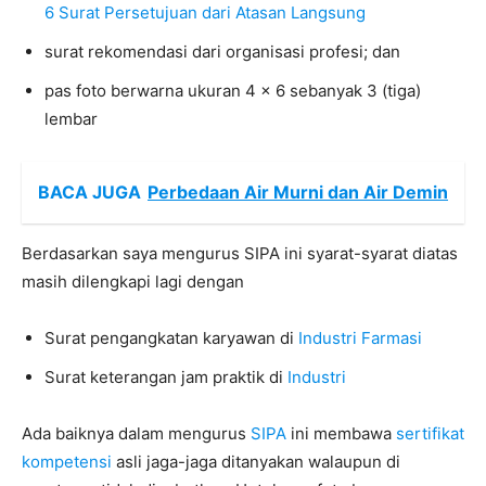
6 Surat Persetujuan dari Atasan Langsung
surat rekomendasi dari organisasi profesi; dan
pas foto berwarna ukuran 4 x 6 sebanyak 3 (tiga)
lembar
BACA JUGA
Perbedaan Air Murni dan Air Demin
Berdasarkan saya mengurus SIPA ini syarat-syarat diatas
masih dilengkapi lagi dengan
Surat pengangkatan karyawan di
Industri Farmasi
Surat keterangan jam praktik di
Industri
Ada baiknya dalam mengurus
SIPA
ini membawa
sertifikat
kompetensi
asli jaga-jaga ditanyakan walaupun di