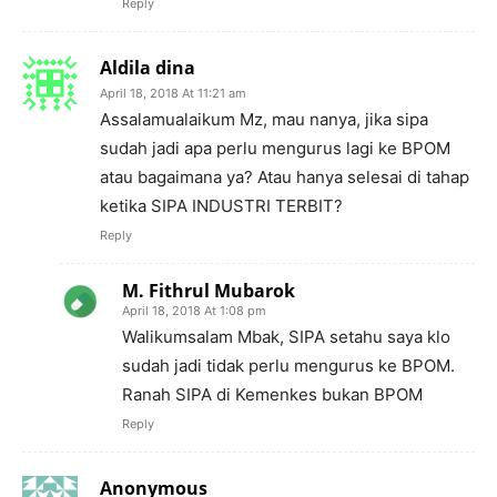
Reply
Aldila dina
April 18, 2018 At 11:21 am
Assalamualaikum Mz, mau nanya, jika sipa
sudah jadi apa perlu mengurus lagi ke BPOM
atau bagaimana ya? Atau hanya selesai di tahap
ketika SIPA INDUSTRI TERBIT?
Reply
M. Fithrul Mubarok
April 18, 2018 At 1:08 pm
Walikumsalam Mbak, SIPA setahu saya klo
sudah jadi tidak perlu mengurus ke BPOM.
Ranah SIPA di Kemenkes bukan BPOM
Reply
Anonymous